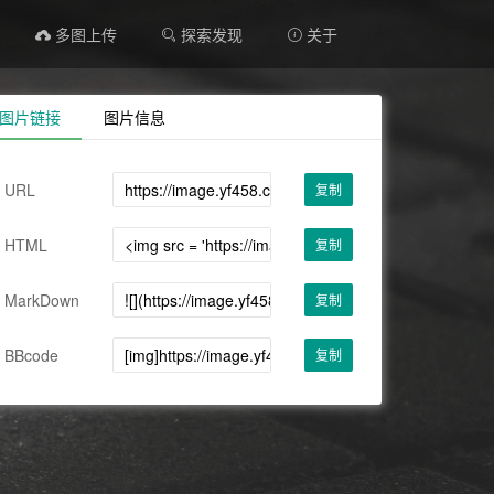
多图上传
探索发现
关于

图片链接
图片信息
URL
复制
HTML
复制
MarkDown
复制
BBcode
复制