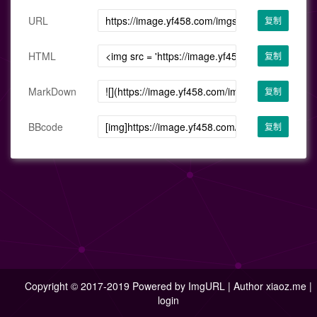
URL
复制
HTML
复制
MarkDown
复制
BBcode
复制
Copyright © 2017-2019 Powered by
ImgURL
| Author
xiaoz.me
|
login